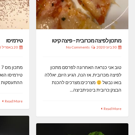
מתכון לפיצה מכרובית – פיצה קיטו
טירמיסו
30 ביוני 2020
No Comments
20 באפריל 2015
טוב אני כנראה האחרונה לפרסם מתכון
מ
לפיצה מכרובית. אז הנה, הגיע היום, יאללה
טירמיסו הוא 
בואו נבשל
מצרכים:מצרכים להכנת
ההתעסקות אי
הבצק:כרובית בינוניתביצה…
Read More
Read More