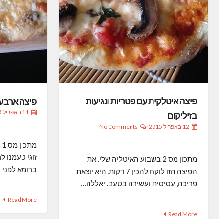
פיצה איטלקית עם פטריות ונגיעות
פיצה ארבע 
11 באפריל 2015
בזיליקום
12 באפריל 2015
No Comments
מ
זוגי טעמנו 
מתכון מס 2 בשבוע האיטליה שלי. את
ברומא לפני 
הפיצה הזו לוקח להכין 7 דקות, היא יוצאת
פריכה, עסיסית ועשירה בטעם. יאללה…
Read More
Read More