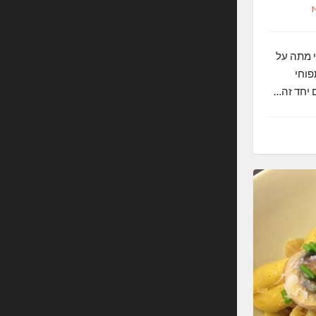
 אני מתה על
פוחי
 יחד זה…